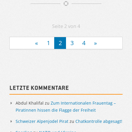
Artikelnavigation
Seite 2 von 4
«
1
2
3
4
»
Sidebar
Letzte Kommentare
Abdul Khalifal
zu
Zum Internationalen Frauentag –
Piratinnen hissen die Flagge der Freiheit
Schweizer Alpenjodel Pirat
zu
Chatkontrolle abgesagt!