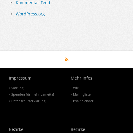
Kommentar-Feed
WordPress.org
Impressum
Mehr Infos
Satzung
Wiki
Spenden für mehr Lametta!
Mailinglisten
Datenschutzerklärung
P9a Kalender
Bezirke
Bezirke