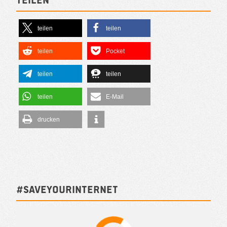
teilen
teilen
teilen
Pocket
teilen
teilen
teilen
E-Mail
drucken
#SAVEYOURINTERNET