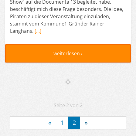
Show“ auf die Documenta 13 begleitet habe,
beschäftigt mich diese Frage besonders. Die Idee,
Piraten zu dieser Veranstaltung einzuladen,
stammt vom Kommune1-Gründer Rainer
Langhans.
[…]
weiterlesen ›
Artikelnavigation
Seite 2 von 2
«
1
2
»