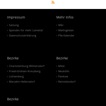
Impressum
Mehr Infos
Satzung
Wiki
Spenden für mehr Lametta!
Mailinglisten
Datenschutzerklärung
P9a Kalender
Bezirke
Bezirke
Charlottenburg-Wilmersdorf
Mitte
Friedrichshain-Kreuzberg
Neukölln
Lichtenberg
Pankow
Marzahn-Hellersdorf
Reinickendorf
Bezirke