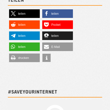
teilen
teilen
teilen
Pocket
teilen
teilen
teilen
E-Mail
drucken
#SAVEYOURINTERNET