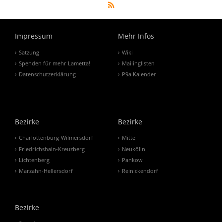
Impressum
Mehr Infos
Satzung
Wiki
Spenden für mehr Lametta!
Mailinglisten
Datenschutzerklärung
P9a Kalender
Bezirke
Bezirke
Charlottenburg-Wilmersdorf
Mitte
Friedrichshain-Kreuzberg
Neukölln
Lichtenberg
Pankow
Marzahn-Hellersdorf
Reinickendorf
Bezirke