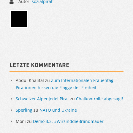
Autor:
sozialpirat
Sidebar
Letzte Kommentare
Abdul Khalifal
zu
Zum Internationalen Frauentag –
Piratinnen hissen die Flagge der Freiheit
Schweizer Alpenjodel Pirat
zu
Chatkontrolle abgesagt!
Sperling
zu
NATO und Ukraine
Moni
zu
Demo 3.2. #WirsinddieBrandmauer