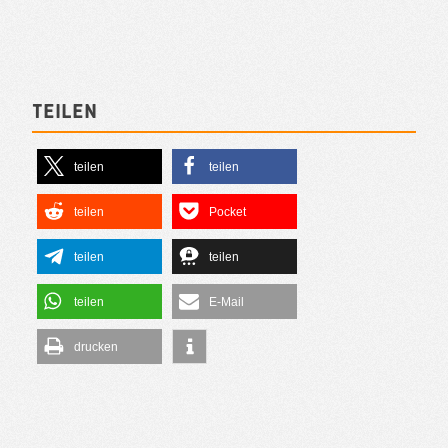
Teilen
teilen
teilen
teilen
Pocket
teilen
teilen
teilen
E-Mail
drucken