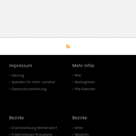
Impressum
Mehr Infos
Satzung
Wiki
Spenden für mehr Lametta!
Mailinglisten
Datenschutzerklärung
P9a Kalender
Bezirke
Bezirke
Charlottenburg-Wilmersdorf
Mitte
Friedrichshain-Kreuzberg
Neukölln