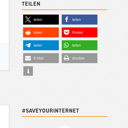
Teilen
teilen
teilen
teilen
Pocket
teilen
teilen
E-Mail
drucken
#SAVEYOURINTERNET