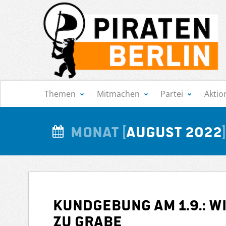
Navigation
Themen
Mitmachen
Partei
Aktio
Monat
August 2022
Kundgebung am 1.9.: W
zu Grabe