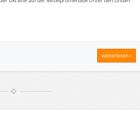
 der Ukraine auf der Mittelpromenade Unter den Linden
weiterlesen ›