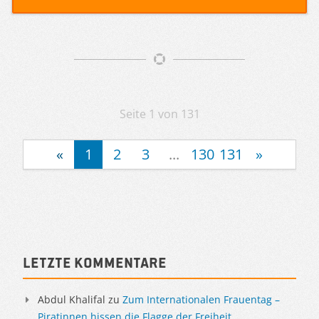
Artikelnavigation
Seite 1 von 131
«
1
2
3
...
130
131
»
Sidebar
Letzte Kommentare
Abdul Khalifal
zu
Zum Internationalen Frauentag –
Piratinnen hissen die Flagge der Freiheit