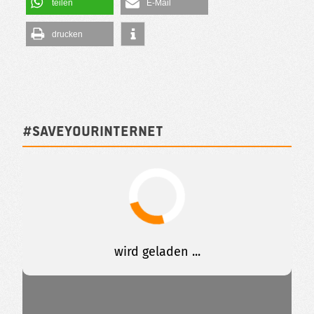
teilen
E-Mail
drucken
#SAVEYOURINTERNET