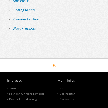
Anmelden
Eintrags-Feed
Kommentar-Feed
WordPress.org
Impressum
Mehr Infos
Satzung
Wiki
Spenden für mehr Lametta!
Mailinglisten
Datenschutzerklärung
P9a Kalender