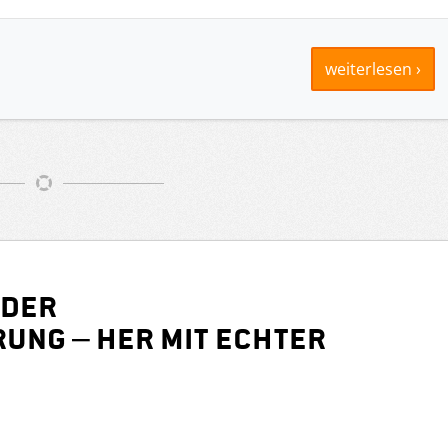
weiterlesen ›
 der
ung – her mit echter