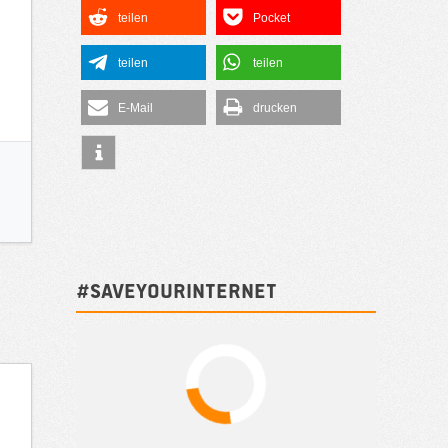
teilen
Pocket
teilen
teilen
E-Mail
drucken
#SAVEYOURINTERNET