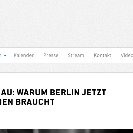
n
Kalender
Presse
Stream
Kontakt
Vide
au: Warum Berlin jetzt
men braucht