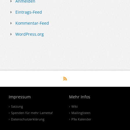
Anmelden
Eintrags-Feed
Kommentar-Feed
WordPress.org
Impressum
Mehr Infos
Satzung
Wiki
Spenden für mehr Lametta!
Mailinglisten
Datenschutzerklärung
P9a Kalender