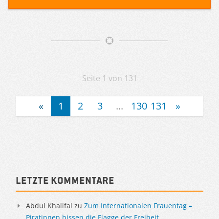
Artikelnavigation
Seite 1 von 131
«
1
2
3
...
130
131
»
Sidebar
Letzte Kommentare
Abdul Khalifal
zu
Zum Internationalen Frauentag –
Piratinnen hissen die Flagge der Freiheit