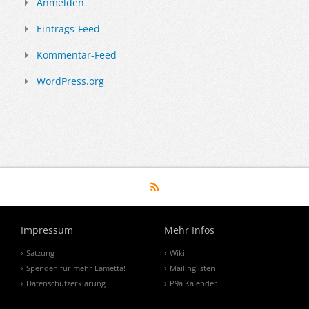
Anmelden
Eintrags-Feed
Kommentar-Feed
WordPress.org
Impressum
Mehr Infos
Satzung
Wiki
Spenden für mehr Lametta!
Mailinglisten
Datenschutzerklärung
P9a Kalender