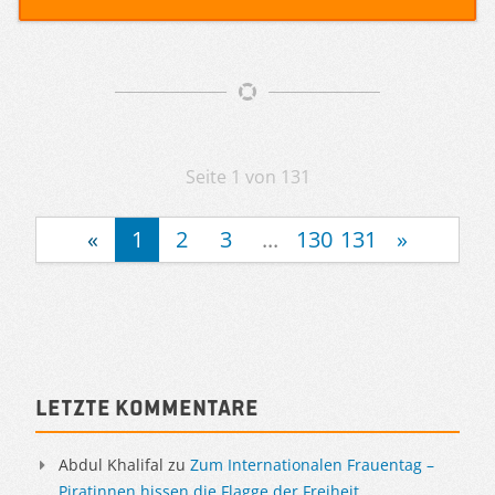
Artikelnavigation
Seite 1 von 131
«
1
2
3
...
130
131
»
Sidebar
Letzte Kommentare
Abdul Khalifal
zu
Zum Internationalen Frauentag –
Piratinnen hissen die Flagge der Freiheit