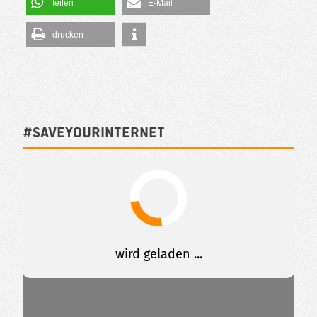
teilen
E-Mail
drucken
#SAVEYOURINTERNET