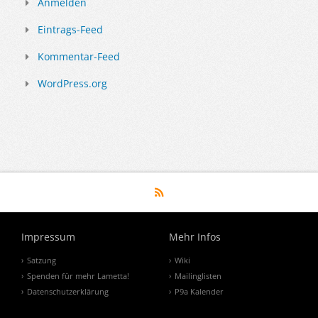
Anmelden
Eintrags-Feed
Kommentar-Feed
WordPress.org
Impressum
Mehr Infos
Satzung
Wiki
Spenden für mehr Lametta!
Mailinglisten
Datenschutzerklärung
P9a Kalender