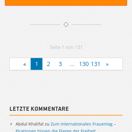
Artikelnavigation
Seite 1 von 131
«
1
2
3
...
130
131
»
Sidebar
Letzte Kommentare
Abdul Khalifal
zu
Zum Internationalen Frauentag –
Piratinnen hissen die Flagge der Freiheit