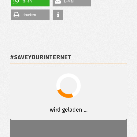
teilen
E-Mail
drucken
#SAVEYOURINTERNET