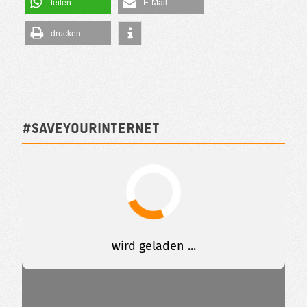
teilen
E-Mail
drucken
#SAVEYOURINTERNET