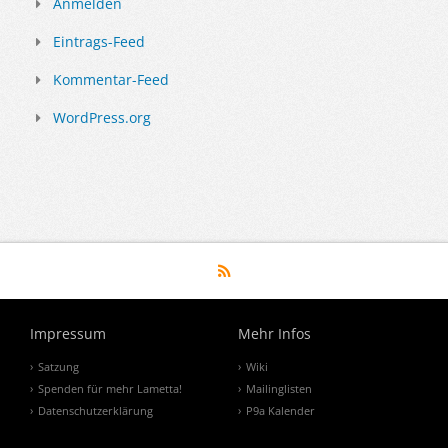
Anmelden
Eintrags-Feed
Kommentar-Feed
WordPress.org
Impressum
Mehr Infos
Satzung
Wiki
Spenden für mehr Lametta!
Mailinglisten
Datenschutzerklärung
P9a Kalender