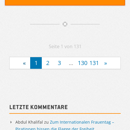
Artikelnavigation
Seite 1 von 131
«
1
2
3
...
130
131
»
Sidebar
Letzte Kommentare
Abdul Khalifal
zu
Zum Internationalen Frauentag –
Piratinnen hissen die Flagge der Freiheit