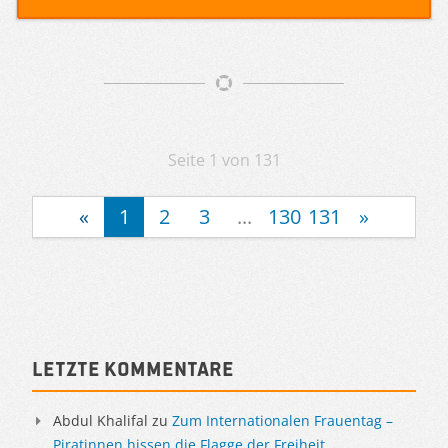
Artikelnavigation
Seite 1 von 131
«
1
2
3
...
130
131
»
Sidebar
Letzte Kommentare
Abdul Khalifal
zu
Zum Internationalen Frauentag –
Piratinnen hissen die Flagge der Freiheit