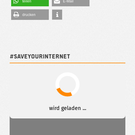
teilen
E-Mail
drucken
#SAVEYOURINTERNET