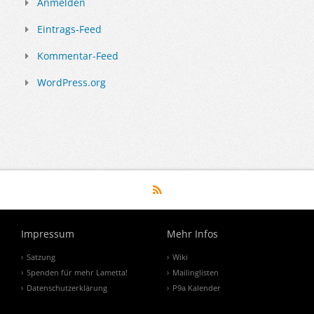
Anmelden
Eintrags-Feed
Kommentar-Feed
WordPress.org
Impressum
Mehr Infos
Satzung
Wiki
Spenden für mehr Lametta!
Mailinglisten
Datenschutzerklärung
P9a Kalender