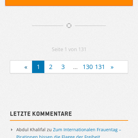
Artikelnavigation
Seite 1 von 131
«
1
2
3
...
130
131
»
Sidebar
Letzte Kommentare
Abdul Khalifal
zu
Zum Internationalen Frauentag –
Piratinnen hissen die Flagge der Freiheit