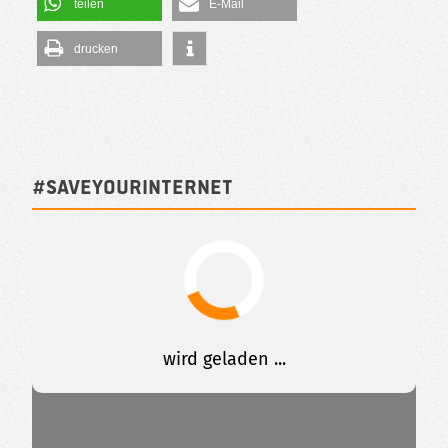
teilen
E-Mail
drucken
#SAVEYOURINTERNET