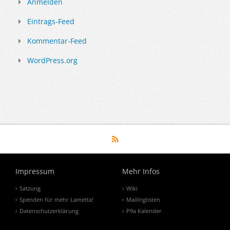
Anmelden
Eintrags-Feed
Kommentar-Feed
WordPress.org
Impressum
Mehr Infos
Satzung
Wiki
Spenden für mehr Lametta!
Mailinglisten
Datenschutzerklärung
P9a Kalender