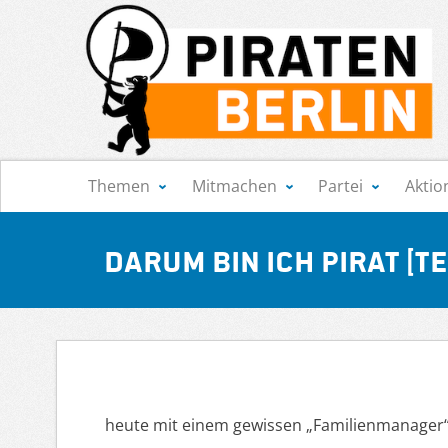
Navigation
Themen
Mitmachen
Partei
Aktio
Darum bin ich Pirat [Tei
heute mit einem gewissen „Familienmanager