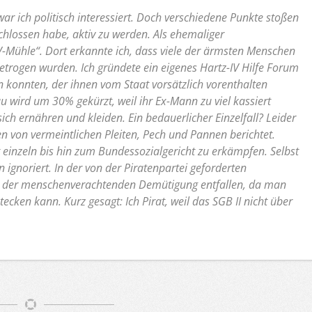
ar ich politisch interessiert. Doch verschiedene Punkte stoßen
chlossen habe, aktiv zu werden. Als ehemaliger
-IV-Mühle“. Dort erkannte ich, dass viele der ärmsten Menschen
trogen wurden. Ich gründete ein eigenes Hartz-IV Hilfe Forum
en konnten, der ihnen vom Staat vorsätzlich vorenthalten
u wird um 30% gekürzt, weil ihr Ex-Mann zu viel kassiert
sich ernähren und kleiden. Ein bedauerlicher Einzelfall? Leider
en von vermeintlichen Pleiten, Pech und Pannen berichtet.
 einzeln bis hin zum Bundessozialgericht zu erkämpfen. Selbst
 ignoriert. In der von der Piratenpartei geforderten
rt der menschenverachtenden Demütigung entfallen, da man
ecken kann. Kurz gesagt: Ich Pirat, weil das SGB II nicht über