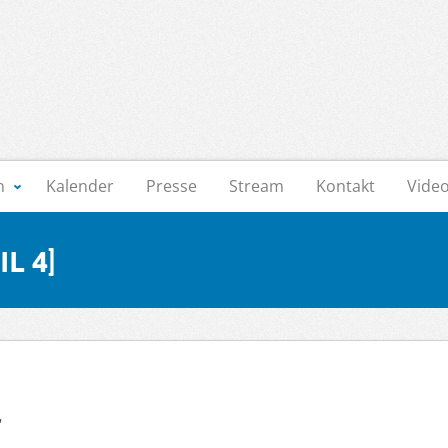
n
Kalender
Presse
Stream
Kontakt
Vide
l 4]
“