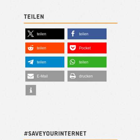
Teilen
teilen
teilen
teilen
Pocket
teilen
teilen
E-Mail
drucken
#SAVEYOURINTERNET