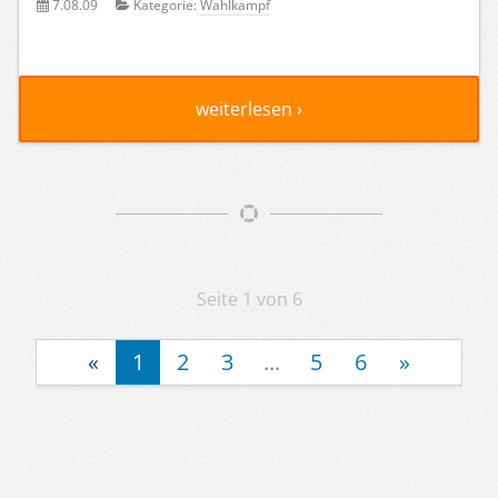
7.08.09
Kategorie:
Wahlkampf
weiterlesen ›
Artikelnavigation
Seite 1 von 6
«
1
2
3
...
5
6
»