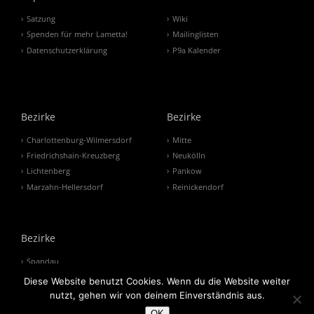
Satzung
Wiki
Spenden für mehr Lametta!
Mailinglisten
Datenschutzerklärung
P9a Kalender
Bezirke
Bezirke
Charlottenburg-Wilmersdorf
Mitte
Friedrichshain-Kreuzberg
Neukölln
Lichtenberg
Pankow
Marzahn-Hellersdorf
Reinickendorf
Bezirke
Spandau
Steglitz-Zehlendorf
Diese Website benutzt Cookies. Wenn du die Website weiter
Tempelhof-Schöneberg
nutzt, gehen wir von deinem Einverständnis aus.
Treptow-Köpenick
OK