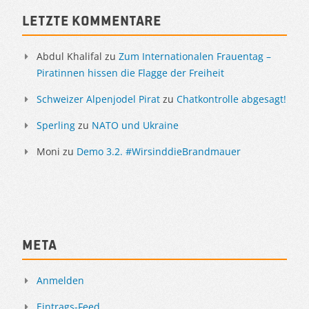
Sidebar
Letzte Kommentare
Abdul Khalifal
zu
Zum Internationalen Frauentag –
Piratinnen hissen die Flagge der Freiheit
Schweizer Alpenjodel Pirat
zu
Chatkontrolle abgesagt!
Sperling
zu
NATO und Ukraine
Moni
zu
Demo 3.2. #WirsinddieBrandmauer
Meta
Anmelden
Eintrags-Feed