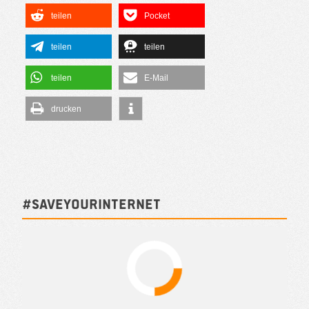
teilen
Pocket
teilen
teilen
teilen
E-Mail
drucken
#SAVEYOURINTERNET