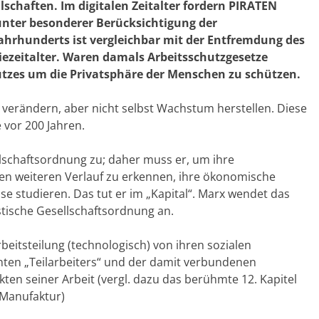
lschaften. Im digitalen Zeitalter fordern PIRATEN
unter besonderer Berücksichtigung der
Jahrhunderts ist vergleichbar mit der Entfremdung des
iezeitalter. Waren damals Arbeitsschutzgesetze
hutzes um die Privatsphäre der Menschen zu schützen.
verändern, aber nicht selbst Wachstum herstellen. Diese
e vor 200 Jahren.
schaftsordnung zu; daher muss er, um ihre
en weiteren Verlauf zu erkennen, ihre ökonomische
se studieren. Das tut er im „Kapital“. Marx wendet das
istische Gesellschaftsordnung an.
eitsteilung (technologisch) von ihren sozialen
ten „Teilarbeiters“ und der damit verbundenen
n seiner Arbeit (vergl. dazu das berühmte 12. Kapitel
d Manufaktur)