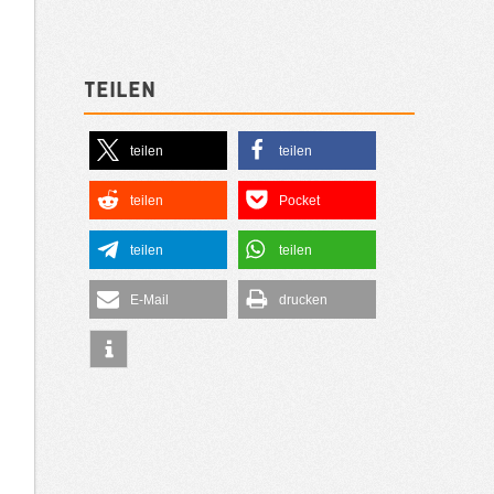
Teilen
teilen
teilen
teilen
Pocket
teilen
teilen
E-Mail
drucken