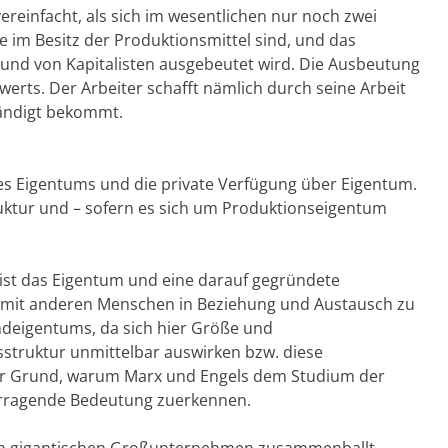
vereinfacht, als sich im wesentlichen nur noch zwei
e im Besitz der Produktionsmittel sind, und das
zt und von Kapitalisten ausgebeutet wird. Die Ausbeutung
erts. Der Arbeiter schafft nämlich durch seine Arbeit
händigt bekommt.
 des Eigentums und die private Verfügung über Eigentum.
uktur und – sofern es sich um Produktionseigentum
 ist das Eigentum und eine darauf gegründete
 mit anderen Menschen in Beziehung und Austausch zu
undeigentums, da sich hier Größe und
sstruktur unmittelbar auswirken bzw. diese
nder Grund, warum Marx und Engels dem Studium der
erragende Bedeutung zuerkennen.
 in gigantischen Großunternehmen zusammenballt,