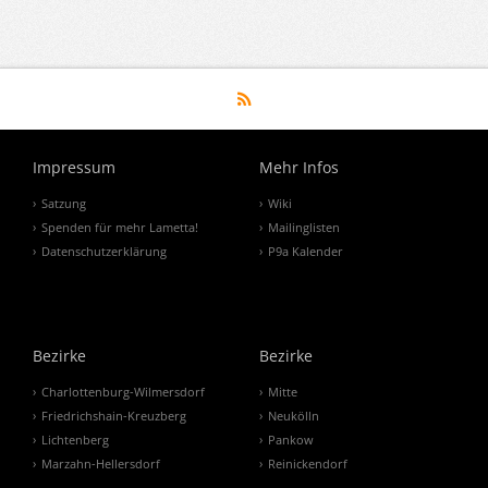
Impressum
Mehr Infos
Satzung
Wiki
Spenden für mehr Lametta!
Mailinglisten
Datenschutzerklärung
P9a Kalender
Bezirke
Bezirke
Charlottenburg-Wilmersdorf
Mitte
Friedrichshain-Kreuzberg
Neukölln
Lichtenberg
Pankow
Marzahn-Hellersdorf
Reinickendorf