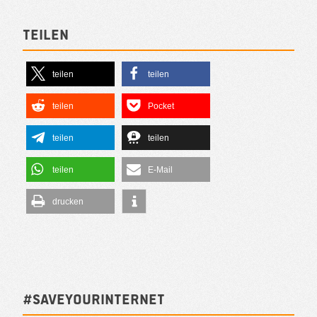
Teilen
teilen
teilen
teilen
Pocket
teilen
teilen
teilen
E-Mail
drucken
#SAVEYOURINTERNET