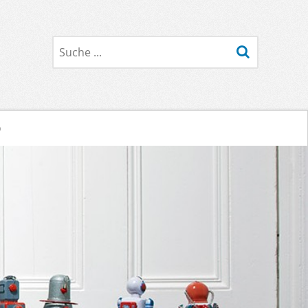
Suche
o