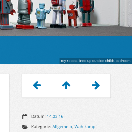
toy robots lined up outside childs bedroom
Artikelnavigation
Datum:
14.03.16
Kategorie:
Allgemein
,
Wahlkampf