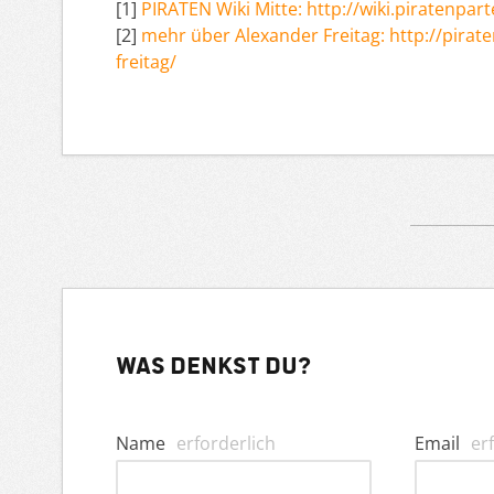
[1]
PIRATEN Wiki Mitte: http://wiki.piratenpart
[2]
mehr über Alexander Freitag: http://pirat
freitag/
Was denkst du?
Name
erforderlich
Email
er