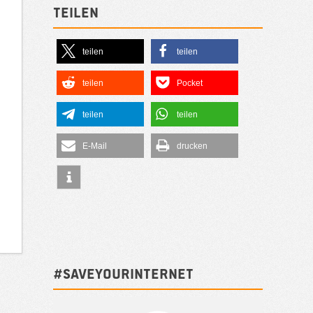
Teilen
teilen
teilen
teilen
Pocket
teilen
teilen
E-Mail
drucken
#SAVEYOURINTERNET