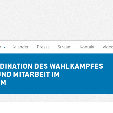
n
Kalender
Presse
Stream
Kontakt
Vide
dination des Wahlkampfes
und Mitarbeit im
am