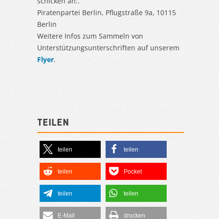
schicken an:.
Piratenpartei Berlin, Pflugstraße 9a, 10115
Berlin
Weitere Infos zum Sammeln von
Unterstützungsunterschriften auf unserem
Flyer
.
Teilen
teilen
teilen
teilen
Pocket
teilen
teilen
E-Mail
drucken