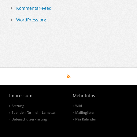
Kommentar-Feed
WordPress.org
Impressum
Mehr Infos
Satzung
Wiki
Spenden für mehr Lametta!
Mailinglisten
Datenschutzerklärung
P9a Kalender