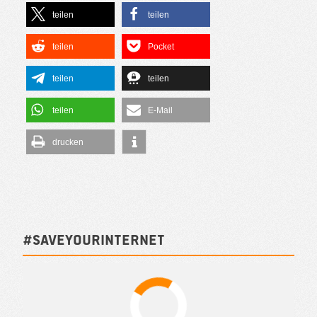
teilen
teilen
teilen
Pocket
teilen
teilen
teilen
E-Mail
drucken
#SAVEYOURINTERNET