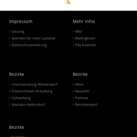
Impressum
Mehr Infos
Satzung
Wiki
Spenden für mehr Lametta!
Mailinglisten
Datenschutzerklärung
P9a Kalender
Bezirke
Bezirke
Charlottenburg-Wilmersdorf
Mitte
Friedrichshain-Kreuzberg
Neukölln
Lichtenberg
Pankow
Marzahn-Hellersdorf
Reinickendorf
Bezirke
Spandau