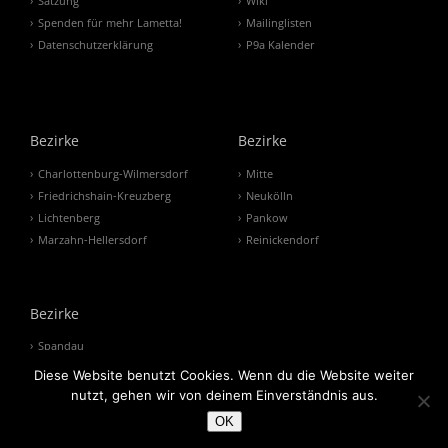
Satzung
Wiki
Spenden für mehr Lametta!
Mailinglisten
Datenschutzerklärung
P9a Kalender
Bezirke
Bezirke
Charlottenburg-Wilmersdorf
Mitte
Friedrichshain-Kreuzberg
Neukölln
Lichtenberg
Pankow
Marzahn-Hellersdorf
Reinickendorf
Bezirke
Spandau
Steglitz-Zehlendorf
Diese Website benutzt Cookies. Wenn du die Website weiter
Tempelhof-Schöneberg
nutzt, gehen wir von deinem Einverständnis aus.
Treptow-Köpenick
OK