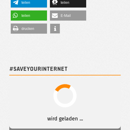
teilen
teilen
teilen
E-Mail
drucken
#SAVEYOURINTERNET