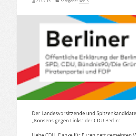
21.07.16
Kategorie:
Berlin
Der Landesvorsitzende und Spitzenkandidat
„Konsens gegen Links“ der CDU Berlin:
Liebe CDU. Danke für Euren nett gemeinten V