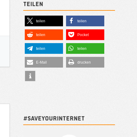
Teilen
teilen
teilen
teilen
Pocket
teilen
teilen
E-Mail
drucken
#SAVEYOURINTERNET