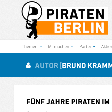
Navigation
Themen
Mitmachen
Partei
Aktio
Autor
Bruno Kram
FÜNF Jahre PIRATEN im 