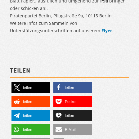
Blatt Papier), ausfüllen und umgehend zur
P9a
bringen
oder schicken an:.
Piratenpartei Berlin, Pflugstraße 9a, 10115 Berlin
Weitere Infos zum Sammeln von
Unterstützungsunterschriften auf unserem
Flyer
.
Teilen
teilen
teilen
teilen
Pocket
teilen
teilen
teilen
E-Mail