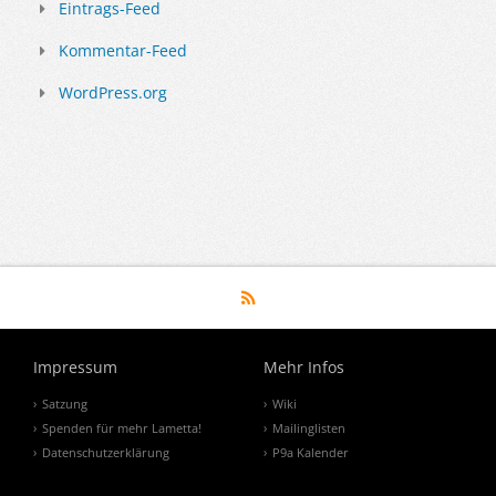
Eintrags-Feed
Kommentar-Feed
WordPress.org
Impressum
Mehr Infos
Satzung
Wiki
Spenden für mehr Lametta!
Mailinglisten
Datenschutzerklärung
P9a Kalender