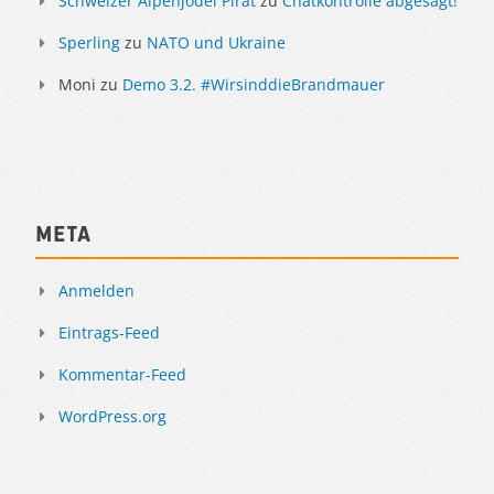
Schweizer Alpenjodel Pirat
zu
Chatkontrolle abgesagt!
Sperling
zu
NATO und Ukraine
Moni
zu
Demo 3.2. #WirsinddieBrandmauer
Meta
Anmelden
Eintrags-Feed
Kommentar-Feed
WordPress.org