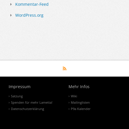
Kommentar-Feed
WordPress.org
Impressum
Mehr Infos
Satzung
Wiki
Spenden für mehr Lametta!
Mailinglisten
Datenschutzerklärung
P9a Kalender