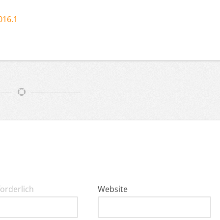
016.1
forderlich
Website