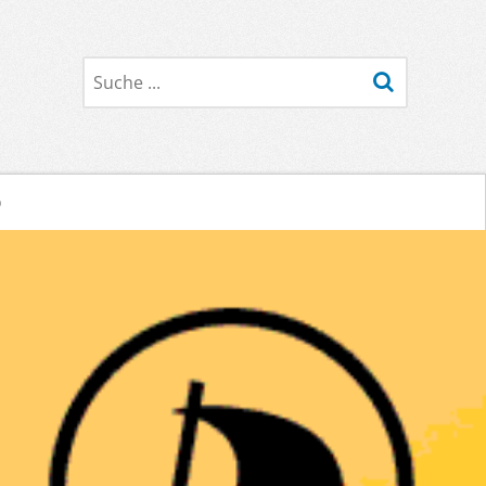
Suche
o