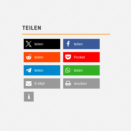
Teilen
teilen
teilen
teilen
Pocket
teilen
teilen
E-Mail
drucken