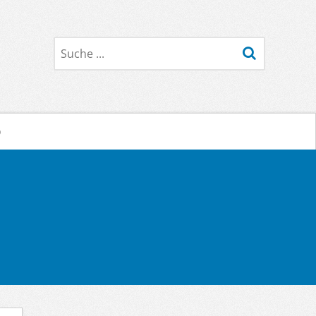
Suche
o