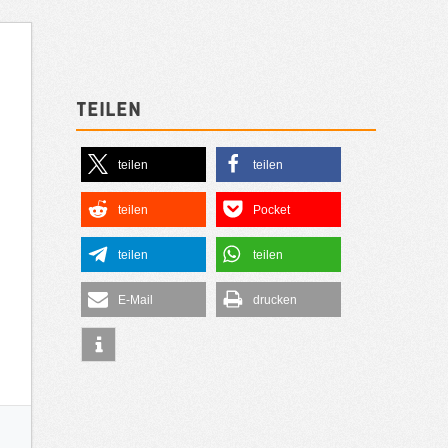
Teilen
teilen
teilen
teilen
Pocket
teilen
teilen
E-Mail
drucken