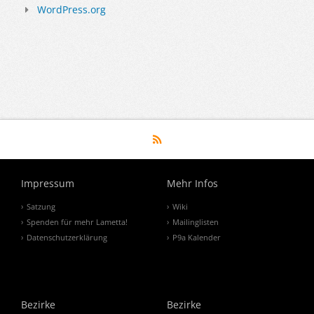
WordPress.org
Impressum
Mehr Infos
Satzung
Wiki
Spenden für mehr Lametta!
Mailinglisten
Datenschutzerklärung
P9a Kalender
Bezirke
Bezirke