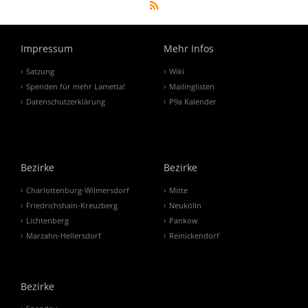
Impressum
Mehr Infos
Satzung
Wiki
Spenden für mehr Lametta!
Mailinglisten
Datenschutzerklärung
P9a Kalender
Bezirke
Bezirke
Charlottenburg-Wilmersdorf
Mitte
Friedrichshain-Kreuzberg
Neukölln
Lichtenberg
Pankow
Marzahn-Hellersdorf
Reinickendorf
Bezirke