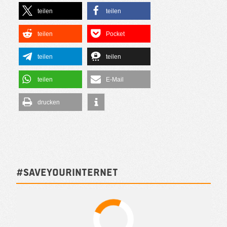
teilen
teilen
teilen
Pocket
teilen
teilen
teilen
E-Mail
drucken
#SAVEYOURINTERNET