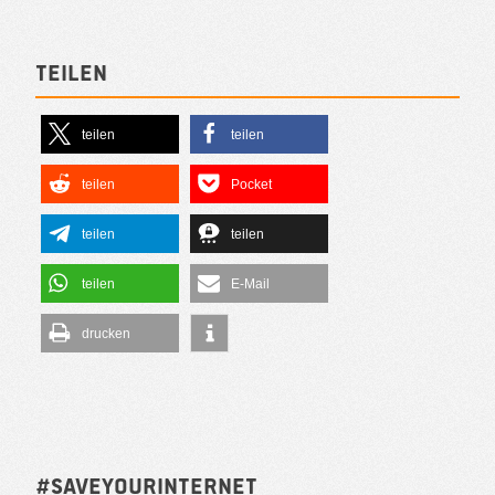
Teilen
teilen
teilen
teilen
Pocket
teilen
teilen
teilen
E-Mail
drucken
#SAVEYOURINTERNET