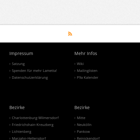
Impressum
Mehr Infos
Satzung
Wiki
Spenden für mehr Lametta!
Mailinglisten
Datenschutzerklärung
P9a Kalender
Bezirke
Bezirke
Charlottenburg-Wilmersdorf
Mitte
Friedrichshain-Kreuzberg
Neukölln
Lichtenberg
Pankow
Marzahn-Hellersdorf
Reinickendorf