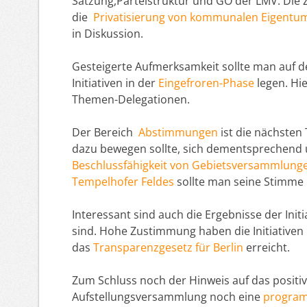
Satzung,Parteistruktur und GO der LMV.
Die
die
Privatisierung von kommunalen Eigentu
in Diskussion.
Gesteigerte Aufmerksamkeit sollte man auf de
Initiativen in der
Eingefroren-Phase
legen. Hie
Themen-Delegationen.
Der Bereich
Abstimmungen
ist die nächsten 
dazu bewegen sollte, sich dementsprechend 
Beschlussfähigkeit von Gebietsversammlung
Tempelhofer Feldes
sollte man seine Stimme n
Interessant sind auch die Ergebnisse der Init
sind. Hohe Zustimmung haben die Initiative
das
Transparenzgesetz für Berlin
erreicht.
Zum Schluss noch der Hinweis auf das positi
Aufstellungsversammlung noch eine
program