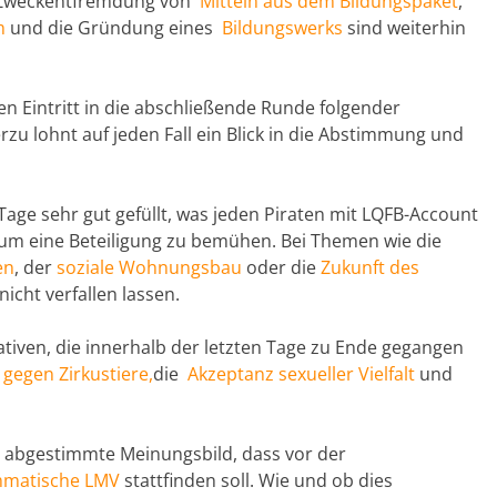
 Zweckentfremdung von
Mitteln aus dem Bildungspaket
,
m
und die Gründung eines
Bildungswerks
sind weiterhin
n Eintritt in die abschließende Runde folgender
rzu lohnt auf jeden Fall ein Blick in die Abstimmung und
Tage sehr gut gefüllt, was jeden Piraten mit LQFB-Account
um eine Beteiligung zu bemühen. Bei Themen wie die
en
, der
soziale Wohnungsbau
oder die
Zukunft des
icht verfallen lassen.
iativen, die innerhalb der letzten Tage zu Ende gegangen
n
gegen Zirkustiere,
die
Akzeptanz sexueller Vielfalt
und
v abgestimmte Meinungsbild, dass vor der
matische LMV
stattfinden soll. Wie und ob dies