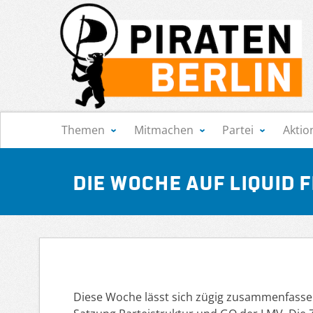
Navigation
Themen
Mitmachen
Partei
Aktio
Die Woche auf Liquid 
Diese Woche lässt sich zügig zusammenfassen