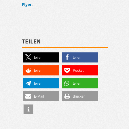
Flyer
.
Teilen
teilen
teilen
teilen
Pocket
teilen
teilen
E-Mail
drucken