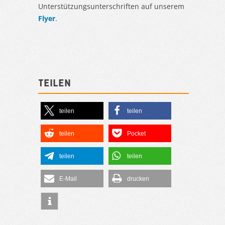
Unterstützungsunterschriften auf unserem
Flyer
.
Teilen
teilen
teilen
teilen
Pocket
teilen
teilen
E-Mail
drucken