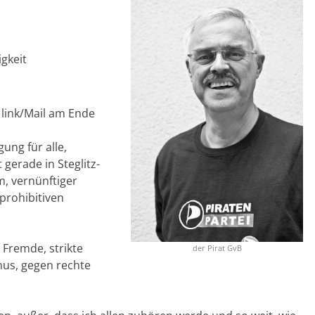
gkeit
link/Mail am Ende
ung für alle,
gerade in Steglitz-
m, vernünftiger
prohibitiven
 Fremde, strikte
der Pirat GvB
us, gegen rechte