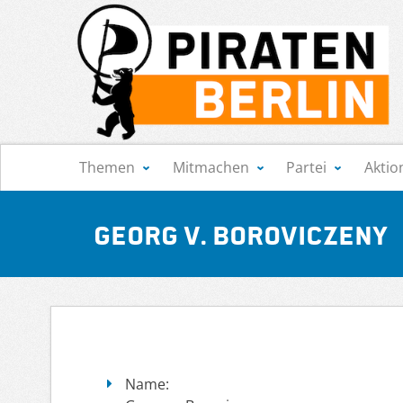
Navigation
Themen
Mitmachen
Partei
Aktio
Georg v. Boroviczeny
Name: