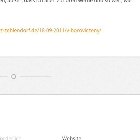
en, außer, dass ich allen zuhören werde und so weit, wie
itz-zehlendorf.de/18-09-2011/v-boroviczeny/
forderlich
Website