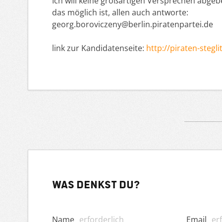
Ich will keine großartigen Versprechen abgeb
das möglich ist, allen auch antworte:
georg.boroviczeny@berlin.piratenpartei.de
link zur Kandidatenseite:
http://piraten-stegl
Was denkst du?
Name
erforderlich
Email
er