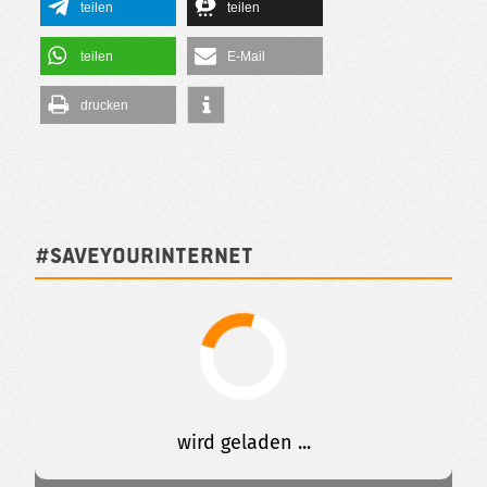
teilen
teilen
teilen
E-Mail
drucken
#SAVEYOURINTERNET