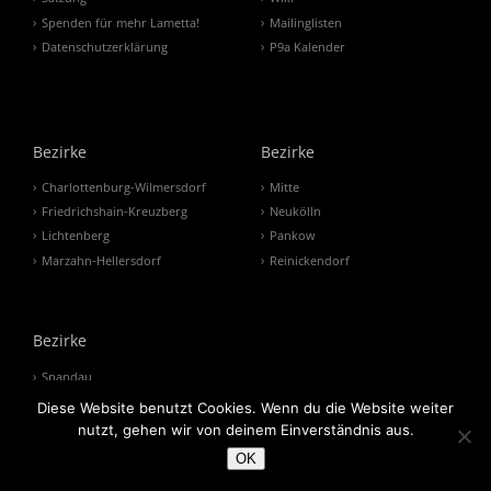
Spenden für mehr Lametta!
Mailinglisten
Datenschutzerklärung
P9a Kalender
Bezirke
Bezirke
Charlottenburg-Wilmersdorf
Mitte
Friedrichshain-Kreuzberg
Neukölln
Lichtenberg
Pankow
Marzahn-Hellersdorf
Reinickendorf
Bezirke
Spandau
Steglitz-Zehlendorf
Diese Website benutzt Cookies. Wenn du die Website weiter
Tempelhof-Schöneberg
nutzt, gehen wir von deinem Einverständnis aus.
Treptow-Köpenick
OK