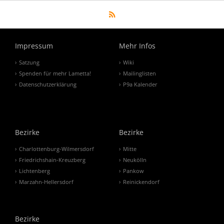
Impressum
Mehr Infos
Satzung
Wiki
Spenden für mehr Lametta!
Mailinglisten
Datenschutzerklärung
P9a Kalender
Bezirke
Bezirke
Charlottenburg-Wilmersdorf
Mitte
Friedrichshain-Kreuzberg
Neukölln
Lichtenberg
Pankow
Marzahn-Hellersdorf
Reinickendorf
Bezirke