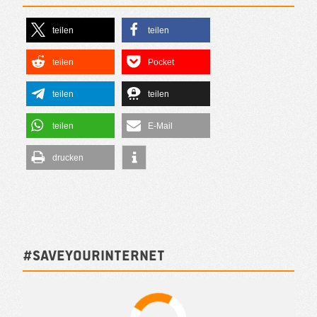
teilen
teilen
teilen
Pocket
teilen
teilen
teilen
E-Mail
drucken
#SAVEYOURINTERNET