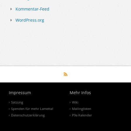
Kommentar-Feed
WordPress.org
Impressum
Mehr Infos
Satzung
Wiki
Spenden für mehr Lametta!
Mailinglisten
Datenschutzerklärung
P9a Kalender