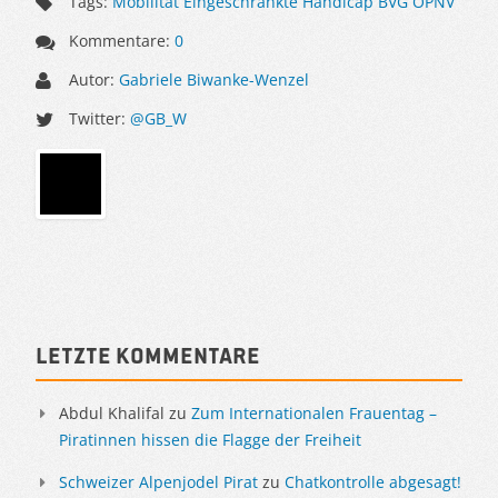
Tags:
Mobilität Eingeschränkte Handicap BVG ÖPNV
Kommentare:
0
Autor:
Gabriele Biwanke-Wenzel
Twitter:
@GB_W
Sidebar
Letzte Kommentare
Abdul Khalifal
zu
Zum Internationalen Frauentag –
Piratinnen hissen die Flagge der Freiheit
Schweizer Alpenjodel Pirat
zu
Chatkontrolle abgesagt!