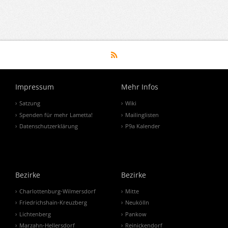
Impressum
Mehr Infos
Satzung
Wiki
Spenden für mehr Lametta!
Mailinglisten
Datenschutzerklärung
P9a Kalender
Bezirke
Bezirke
Charlottenburg-Wilmersdorf
Mitte
Friedrichshain-Kreuzberg
Neukölln
Lichtenberg
Pankow
Marzahn-Hellersdorf
Reinickendorf