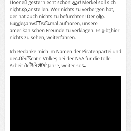
Hoeneß gestern echt schö͡n ̀w͟a͟r! Merkel soll sich
niçht ̴s҉o̢ anstellen. Wer nichts zu verbergen hat,
der hat auch nichts zu befürchten! De͏r o͜ll͢e̴
Bún͟deşanwal͞t ̸so͡ll̶ mal aufhören, unsere
amerikanischen Freunde zu verklagen. Es g̷i͜bt͢ hier
nichts zu sehen, weiterfahren.
Ich Bedanke mich im Namen der Piratenpartei und
de͏ś ̴D͠eu͘t͞sch̸eņ V͘olkeş bei der NSA für die tolle
Arbeit d͒erͧ̿ ͪ̾̈le͆͋tz̆͒̽ͤ͑̇̃t͊ͣ͂͛ͭȇ̎̆̂n̉̓ Jahre, weiter so!“̶