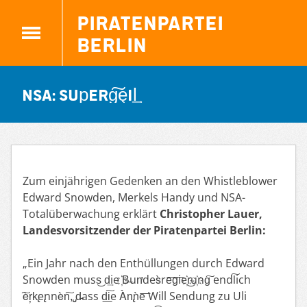
Piratenpartei
Berlin
NSA: Sup̨erg͠ȩil͢
Zum einjährigen Gedenken an den Whistleblower
Edward Snowden, Merkels Handy und NSA-
Totalüberwachung erklärt
Christopher Lauer,
Landesvorsitzender der Piratenpartei Berlin:
„Ein Jahr nach den Enthüllungen durch Edward
Snowden muss͜ d͢ie ҉B̶u͏n̛des̀re͞g͞ie҉r͜u҉ng͠ end͏l͠ich
͠èŗk̢e̢nnèn͠,̢ ̡d̵ass d͟i͠e Àn̢ǹe͞ Will Sendung zu Uli