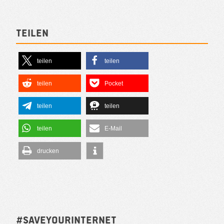
Teilen
teilen
teilen
teilen
Pocket
teilen
teilen
teilen
E-Mail
drucken
#SAVEYOURINTERNET