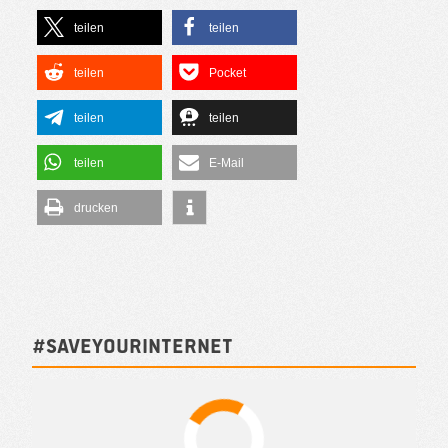
teilen
teilen
teilen
Pocket
teilen
teilen
teilen
E-Mail
drucken
#SAVEYOURINTERNET