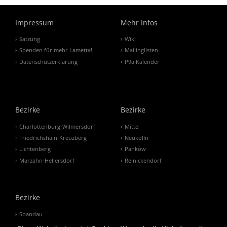
Impressum
Mehr Infos
Satzung
Wiki
Spenden für mehr Lametta!
Mailinglisten
Datenschutzerklärung
P9a Kalender
Bezirke
Bezirke
Charlottenburg-Wilmersdorf
Mitte
Friedrichshain-Kreuzberg
Neukölln
Lichtenberg
Pankow
Marzahn-Hellersdorf
Reinickendorf
Bezirke
Spandau
Steglitz-Zehlendorf