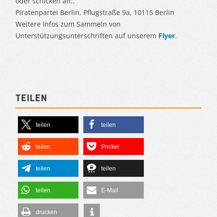
oder schicken an:.
Piratenpartei Berlin, Pflugstraße 9a, 10115 Berlin
Weitere Infos zum Sammeln von
Unterstützungsunterschriften auf unserem
Flyer
.
Teilen
teilen
teilen
teilen
Pocket
teilen
teilen
teilen
E-Mail
drucken