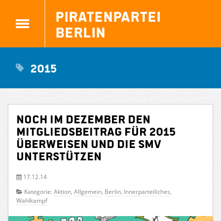
Piratenpartei
Berlin
2015
Noch im Dezember den
Mitgliedsbeitrag für 2015
überweisen und die SMV
unterstützen
17.12.14
Kategorie:
Aktion
,
Allgemein
,
Berlin
,
Innerparteiliches
,
Wahlkampf