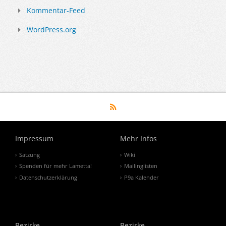
Kommentar-Feed
WordPress.org
Impressum
Mehr Infos
Satzung
Wiki
Spenden für mehr Lametta!
Mailinglisten
Datenschutzerklärung
P9a Kalender
Bezirke
Bezirke