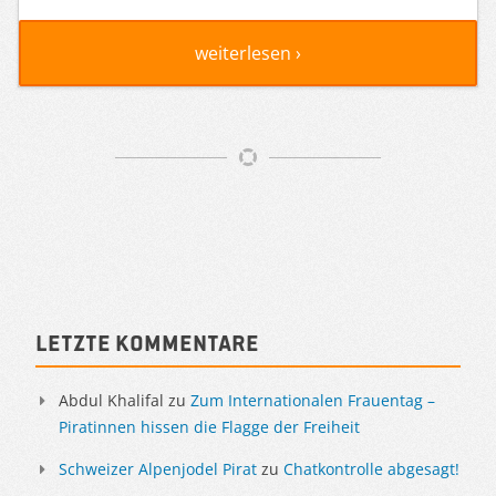
weiterlesen ›
Artikelnavigation
Sidebar
Letzte Kommentare
Abdul Khalifal
zu
Zum Internationalen Frauentag –
Piratinnen hissen die Flagge der Freiheit
Schweizer Alpenjodel Pirat
zu
Chatkontrolle abgesagt!