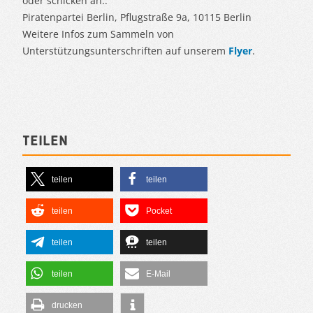
oder schicken an:.
Piratenpartei Berlin, Pflugstraße 9a, 10115 Berlin
Weitere Infos zum Sammeln von
Unterstützungsunterschriften auf unserem
Flyer
.
Teilen
teilen
teilen
teilen
Pocket
teilen
teilen
teilen
E-Mail
drucken