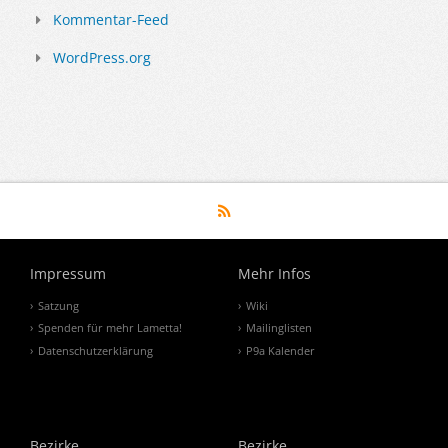
Kommentar-Feed
WordPress.org
Impressum
Mehr Infos
Satzung
Wiki
Spenden für mehr Lametta!
Mailinglisten
Datenschutzerklärung
P9a Kalender
Bezirke
Bezirke