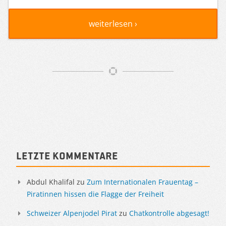
weiterlesen ›
Artikelnavigation
Sidebar
Letzte Kommentare
Abdul Khalifal
zu
Zum Internationalen Frauentag –
Piratinnen hissen die Flagge der Freiheit
Schweizer Alpenjodel Pirat
zu
Chatkontrolle abgesagt!