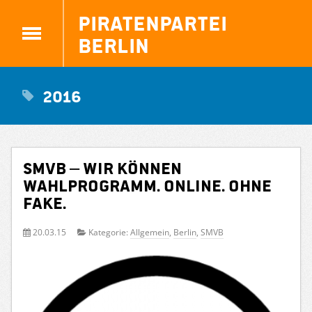
Piratenpartei
Berlin
2016
SMVB – Wir können
Wahlprogramm. Online. Ohne
Fake.
20.03.15
Kategorie:
Allgemein
,
Berlin
,
SMVB