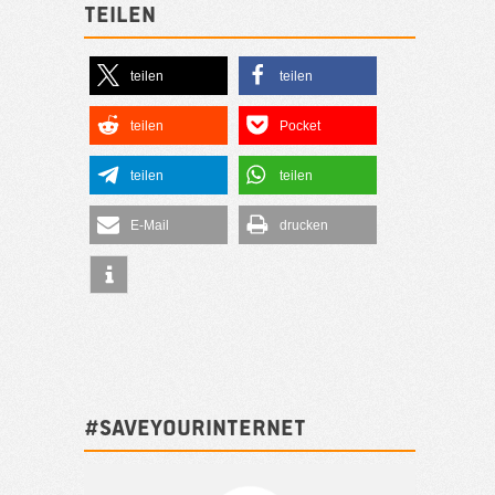
Teilen
teilen
teilen
teilen
Pocket
teilen
teilen
E-Mail
drucken
#SAVEYOURINTERNET