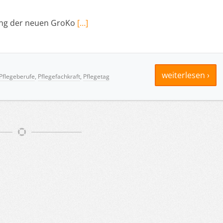
gung der neuen GroKo
[…]
weiterlesen ›
Pflegeberufe
,
Pflegefachkraft
,
Pflegetag