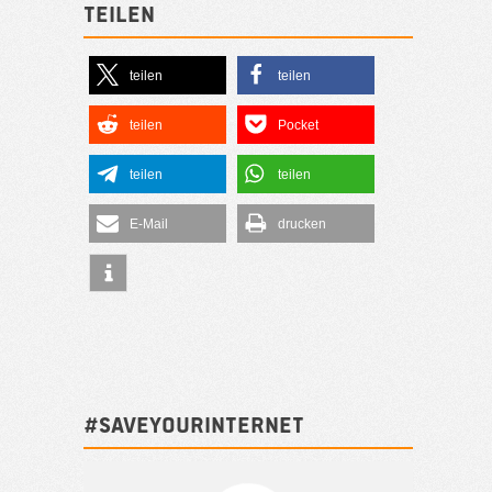
Teilen
teilen
teilen
teilen
Pocket
teilen
teilen
E-Mail
drucken
#SAVEYOURINTERNET