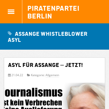
Piratenpartei
Berlin
Assange Whistleblower
Asyl
Asyl für Assange – jetzt!
21.04.22
Kategorie:
Allgemein