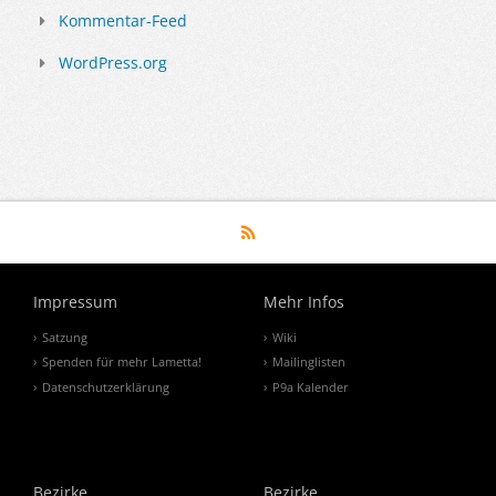
Kommentar-Feed
WordPress.org
Impressum
Mehr Infos
Satzung
Wiki
Spenden für mehr Lametta!
Mailinglisten
Datenschutzerklärung
P9a Kalender
Bezirke
Bezirke