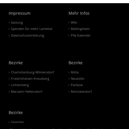
Impressum
Mehr Infos
Satzung
Wiki
Spenden für mehr Lametta!
Mailinglisten
Datenschutzerklärung
P9a Kalender
Bezirke
Bezirke
Charlottenburg-Wilmersdorf
Mitte
Friedrichshain-Kreuzberg
Neukölln
Lichtenberg
Pankow
Marzahn-Hellersdorf
Reinickendorf
Bezirke
Spandau
Steglitz-Zehlendorf