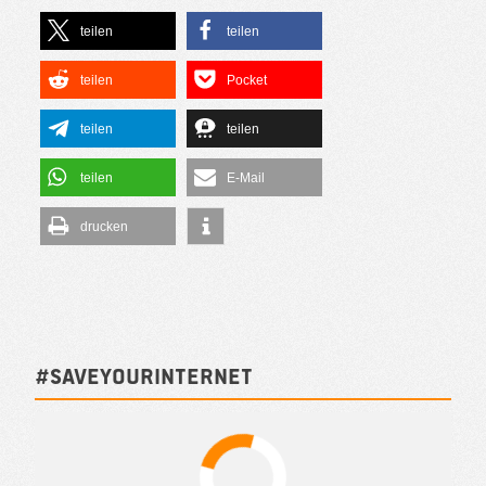
teilen
teilen
teilen
Pocket
teilen
teilen
teilen
E-Mail
drucken
#SAVEYOURINTERNET