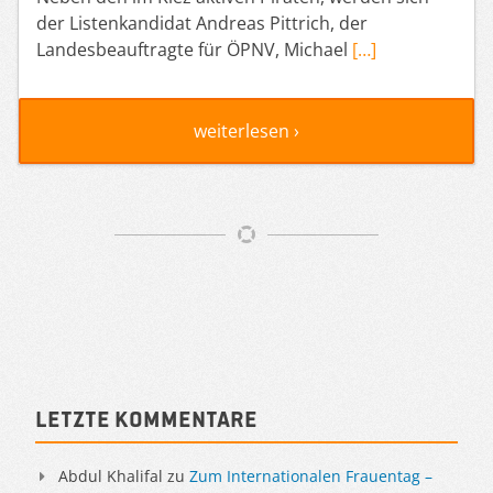
der Listenkandidat Andreas Pittrich, der
Landesbeauftragte für ÖPNV, Michael
[…]
weiterlesen ›
Artikelnavigation
Sidebar
Letzte Kommentare
Abdul Khalifal
zu
Zum Internationalen Frauentag –