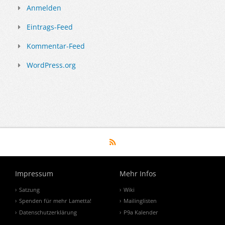
Anmelden
Eintrags-Feed
Kommentar-Feed
WordPress.org
Impressum
Mehr Infos
Satzung
Wiki
Spenden für mehr Lametta!
Mailinglisten
Datenschutzerklärung
P9a Kalender