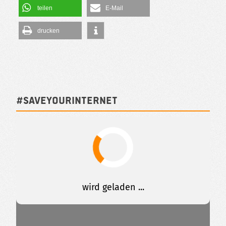
teilen
E-Mail
drucken
#SAVEYOURINTERNET