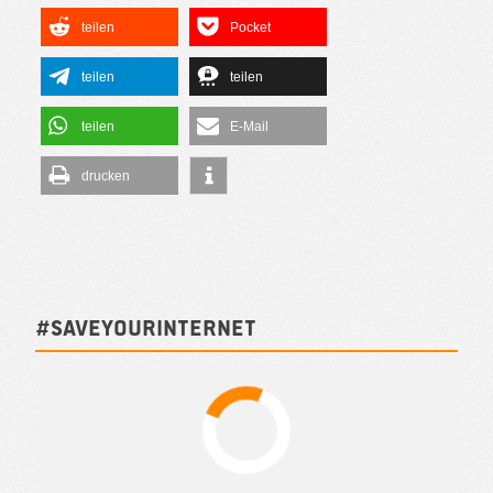
teilen
Pocket
teilen
teilen
teilen
E-Mail
drucken
#SAVEYOURINTERNET