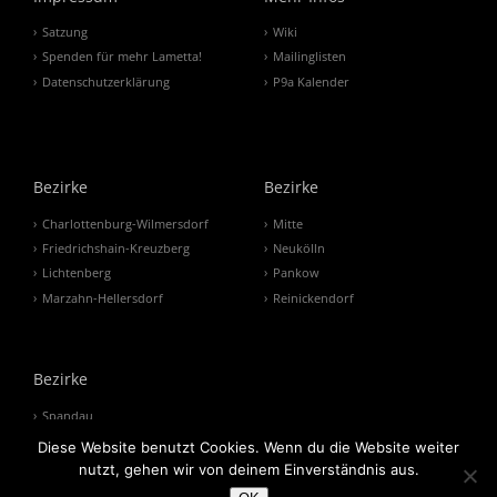
Satzung
Wiki
Spenden für mehr Lametta!
Mailinglisten
Datenschutzerklärung
P9a Kalender
Bezirke
Bezirke
Charlottenburg-Wilmersdorf
Mitte
Friedrichshain-Kreuzberg
Neukölln
Lichtenberg
Pankow
Marzahn-Hellersdorf
Reinickendorf
Bezirke
Spandau
Steglitz-Zehlendorf
Diese Website benutzt Cookies. Wenn du die Website weiter
Tempelhof-Schöneberg
nutzt, gehen wir von deinem Einverständnis aus.
Treptow-Köpenick