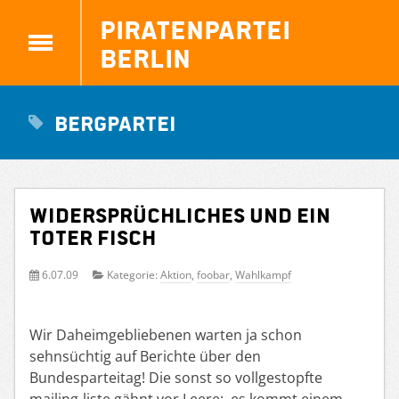
Piratenpartei
Berlin
bergpartei
Widersprüchliches und ein
toter Fisch
6.07.09
Kategorie:
Aktion
,
foobar
,
Wahlkampf
Wir Daheimgebliebenen warten ja schon
sehnsüchtig auf Berichte über den
Bundesparteitag! Die sonst so vollgestopfte
mailing-liste gähnt vor Leere; es kommt einem