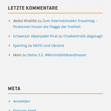
Sidebar
Letzte Kommentare
Abdul Khalifal
zu
Zum Internationalen Frauentag –
Piratinnen hissen die Flagge der Freiheit
Schweizer Alpenjodel Pirat
zu
Chatkontrolle abgesagt!
Sperling
zu
NATO und Ukraine
Moni
zu
Demo 3.2. #WirsinddieBrandmauer
Meta
Anmelden
Eintrags-Feed