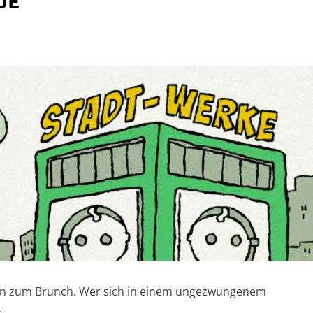
de
aten zum Brunch. Wer sich in einem ungezwungenem
.