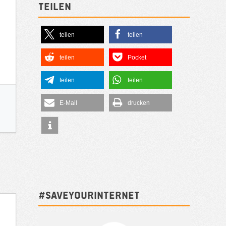
Teilen
teilen
teilen
teilen
Pocket
teilen
teilen
E-Mail
drucken
#SAVEYOURINTERNET