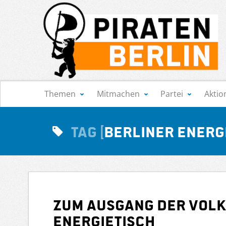
Navigation
Themen
Mitmachen
Partei
Aktio
Tag
Berliner Energ
Zum Ausgang der Vol
Energietisch