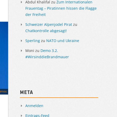
Abdul Khalifal
zu
Zum Internationalen
Frauentag – Piratinnen hissen die Flagge
der Freiheit
Schweizer Alpenjodel Pirat
zu
Chatkontrolle abgesagt!
Sperling
zu
NATO und Ukraine
Moni
zu
Demo 3.2.
#WirsinddieBrandmauer
oimos
Meta
Anmelden
Eintrags-Feed