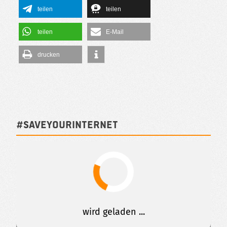
teilen
teilen
teilen
E-Mail
drucken
#SAVEYOURINTERNET