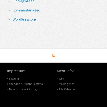
Eintrags-Feed
Kommentar-Feed
WordPress.org
Impressum
Mehr Infos
Satzung
Wiki
Spenden für mehr Lametta!
Mailinglisten
Datenschutzerklärung
P9a Kalender