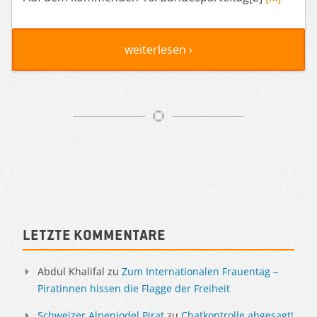
weiterlesen ›
Artikelnavigation
Sidebar
Letzte Kommentare
Abdul Khalifal
zu
Zum Internationalen Frauentag –
Piratinnen hissen die Flagge der Freiheit
Schweizer Alpenjodel Pirat
zu
Chatkontrolle abgesagt!