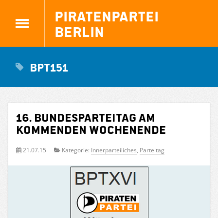
Piratenpartei
Berlin
BPT151
16. Bundesparteitag am
kommenden Wochenende
21.07.15
Kategorie:
Innerparteiliches
,
Parteitag