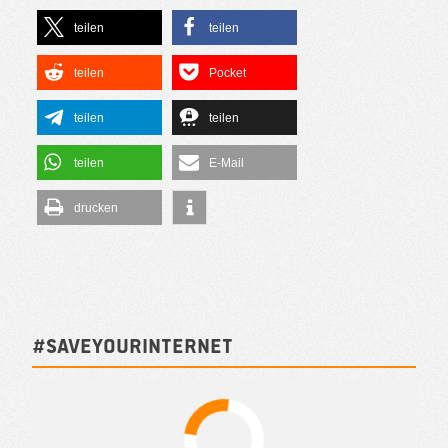
teilen
teilen
teilen
Pocket
teilen
teilen
teilen
E-Mail
drucken
#SAVEYOURINTERNET