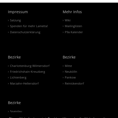
Impressum
Mehr Infos
Satzung
Wiki
Spenden für mehr Lametta!
Mailinglisten
Datenschutzerklärung
P9a Kalender
Bezirke
Bezirke
Charlottenburg-Wilmersdorf
Mitte
Friedrichshain-Kreuzberg
Neukölln
Lichtenberg
Pankow
Marzahn-Hellersdorf
Reinickendorf
Bezirke
Spandau
Steglitz-Zehlendorf