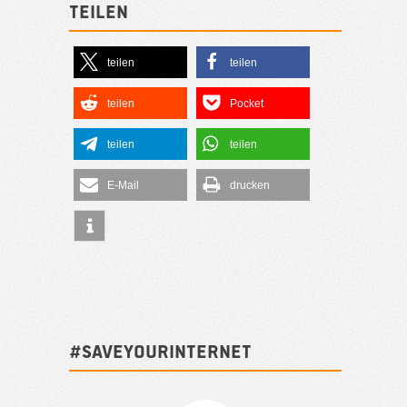
Teilen
teilen
teilen
teilen
Pocket
teilen
teilen
E-Mail
drucken
#SAVEYOURINTERNET